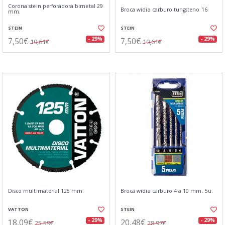
Corona stein perforadora bimetal 29
Broca widia carburo tungsteno 16
mm.
STEIN
STEIN
7,50€
7,50€
- 29%
- 29%
10,61€
10,61€
Disco multimaterial 125 mm.
Broca widia carburo 4 a 10 mm. 5u.
VATTON
STEIN
18,09€
20,48€
- 29%
- 29%
25,59€
28,97€