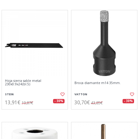
Hoja sierra sable metal
Broca diamante m14 35mm.
230x0.9x24(bl.5)
STEIN
VATTON
13,91€
30,70€
- 30%
- 30%
19,87€
43,85€