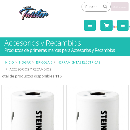
Powered
by
Tra
Accesorios y Recambios
Productos de primeras marcas para Accesorios y Recambios
INICIO
HOGAR
BRICOLAJE
HERRAMIENTAS ELÉCTRICAS
ACCESORIOS Y RECAMBIOS
Total de productos disponibles
115