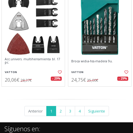
Acc.univers. multiherramienta bl. 17
Broca widia-hss-madera 9u.
pc.
VATTON
VATTON
20,06€
24,75€
- 29%
- 29%
28,37€
35,00€
Anterior
1
2
3
4
Siguiente
Síguenos en: