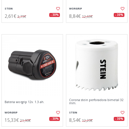
STEIN
WORGRIP
2,61€
8,84€
- 30%
- 30%
3,73€
12,63€
Corona stein perforadora bimetal 32
Bateria worgrip 12v. 1.3 ah.
mm.
WORGRIP
STEIN
15,33€
8,54€
- 30%
- 30%
21,90€
12,20€