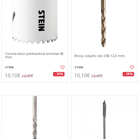
Corona stein perforadora bimetal 40
Broca cobalto din 338 12,0 mm.
mm.
STEIN
STEIN
10,10€
10,10€
- 30%
- 30%
14,42€
14,42€