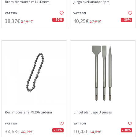
Broca diamante m14 40mm.
Juego avellanador 6pcs.
VATTON
VATTON
38,37€
40,25€
- 30%
- 30%
54,54€
57,21€
Rec. motosierra 49206 cadena
Cincel sds juego 3 piezas
VATTON
VATTON
34,63€
10,42€
- 30%
- 30%
49,22€
14,81€