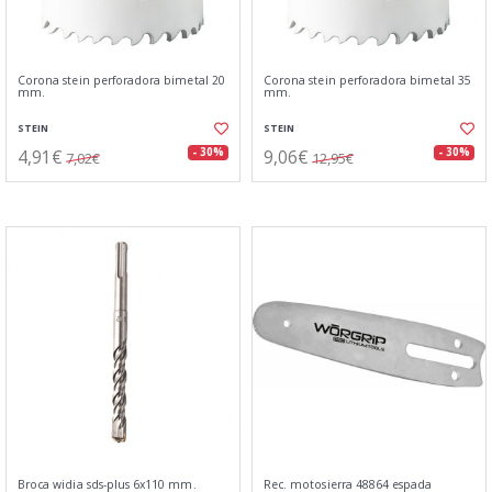
Corona stein perforadora bimetal 20
Corona stein perforadora bimetal 35
mm.
mm.
STEIN
STEIN
4,91€
9,06€
- 30%
- 30%
7,02€
12,95€
Broca widia sds-plus 6x110 mm.
Rec. motosierra 48864 espada