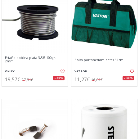
Estaño bobina plata 3,5% 100gr.
Bolsa portaherramientas 31cm
2mm.
ONLEX
VATTON
19,57€
11,27€
- 30%
- 30%
27,81€
16,01€