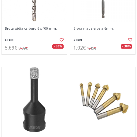
Broca widia carburo 6 x 400 mm.
Broca madera pala 6mm.
STEIN
STEIN
5,69€
1,02€
- 30%
- 30%
8,09€
1,45€