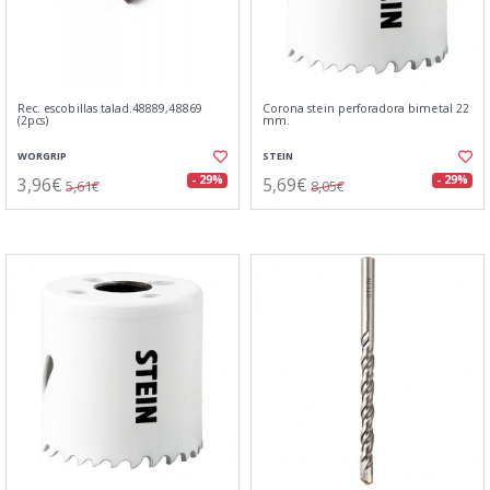
Rec. escobillas talad.48889,48869
Corona stein perforadora bimetal 22
(2pcs)
mm.
WORGRIP
STEIN
3,96€
5,69€
- 29%
- 29%
5,61€
8,05€