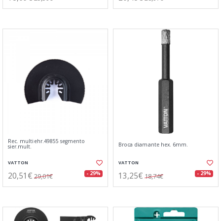
Rec. multiehr.49855 segmento
Broca diamante hex. 6mm.
sier.mult.
VATTON
VATTON
20,51€
13,25€
- 29%
- 29%
29,01€
18,74€