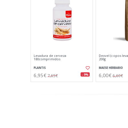
Levadura de cerveza
Dexvel (copos lev
180comprimidos
200g
PLANTIS
MAESE HERBARIO
6,95€
6,00€
- 9%
7,65€
6,60€