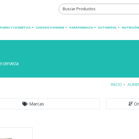
RFUMES Y COSMÉTICA
CUIDADO E HIGIENE
PARAFARMACIA
AUTOMÓVIL
NUTRICIÓN
e cerveza
INICIO
ALIME
Marcas
Or