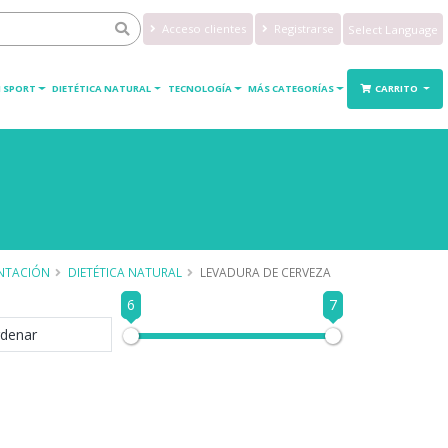
Acceso clientes
Registrarse
Powered by
Translate
 SPORT
DIETÉTICA NATURAL
TECNOLOGÍA
MÁS CATEGORÍAS
CARRITO
NTACIÓN
DIETÉTICA NATURAL
LEVADURA DE CERVEZA
6
7
denar