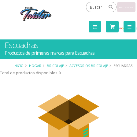
Powered
by
Tra
Escuadras
Productos de primeras marcas para Escuadras
INICIO
HOGAR
BRICOLAJE
ACCESORIOS BRICOLAJE
ESCUADRAS
Total de productos disponibles
0