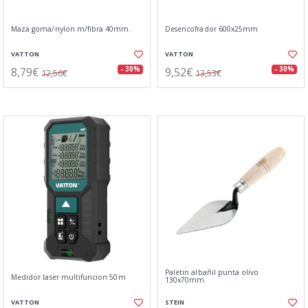
Maza goma/nylon m/fibra 40mm.
Desencofrador 600x25mm
VATTON
VATTON
8,79€
9,52€
- 30%
- 30%
12,56€
13,53€
Paletin albañil punta olivo
Medidor laser multifuncion 50m
130x70mm.
VATTON
STEIN