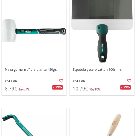
Maza goma m/fibra blanca 450gr.
Espatula yesero vatton 300mm.
VATTON
VATTON
8,79€
10,79€
- 29%
- 29%
12,37€
15,18€