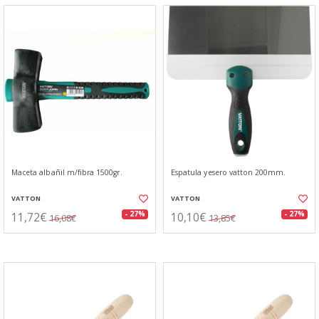
Maceta albañil m/fibra 1500gr.
Espatula yesero vatton 200mm.
VATTON
VATTON
11,72€
10,10€
- 27%
- 27%
16,08€
13,85€