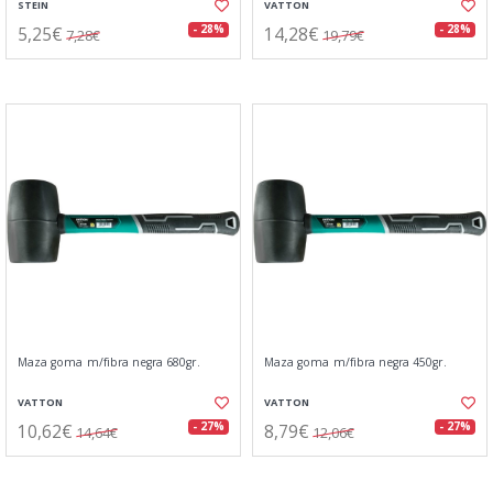
STEIN
VATTON
5,25€
14,28€
- 28%
- 28%
7,28€
19,79€
Maza goma m/fibra negra 680gr.
Maza goma m/fibra negra 450gr.
VATTON
VATTON
10,62€
8,79€
- 27%
- 27%
14,64€
12,06€