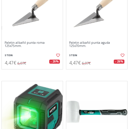
Paletin albañil punta roma
Paletin albañil punta aguda
125x75mm.
125x70mm.
STEIN
STEIN
4,47€
4,47€
- 26%
- 26%
6,07€
6,07€