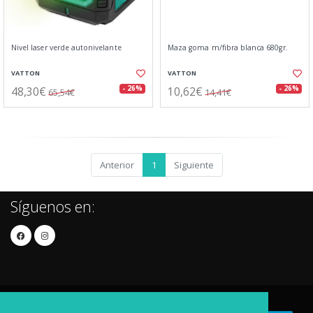
Nivel laser verde autonivelante
Maza goma m/fibra blanca 680gr.
VATTON
VATTON
48,30€
10,62€
- 26%
- 26%
65,54€
14,41€
Anterior
1
Siguiente
Síguenos en: