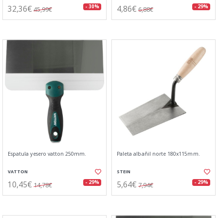
32,36€
4,86€
- 30%
- 29%
45,99€
6,88€
Espatula yesero vatton 250mm.
Paleta albañil norte 180x115mm.
VATTON
STEIN
10,45€
5,64€
- 29%
- 29%
14,78€
7,94€