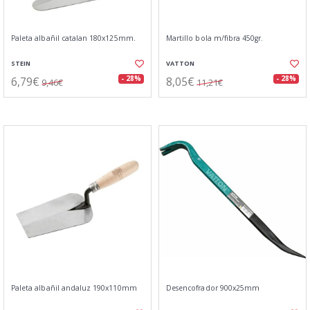
Paleta albañil catalan 180x125mm.
Martillo bola m/fibra 450gr.
STEIN
VATTON
6,79€
8,05€
- 28%
- 28%
9,46€
11,21€
Paleta albañil andaluz 190x110mm
Desencofrador 900x25mm