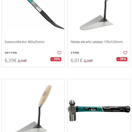
Desencofrador 450x25mm
Paleta albañil catalan 170x120mm.
VATTON
STEIN
6,39€
6,01€
- 29%
- 28%
8,94€
8,38€