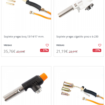
Soplete yregas boq.13/14/17 mm.
Soplete yregas c/gatillo piezo b-230
YREGAS
YREGAS
35,76€
21,19€
- 27%
- 27%
49,04€
28,91€