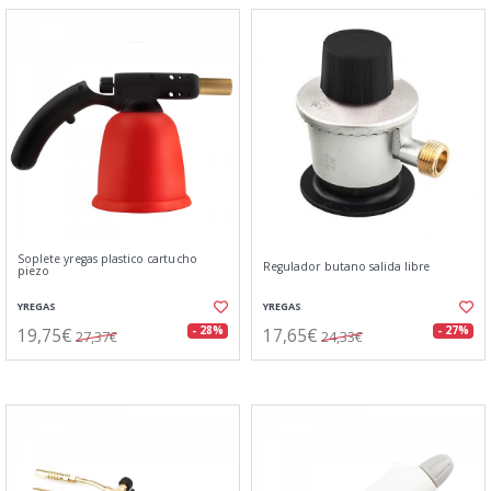
Soplete yregas plastico cartucho
Regulador butano salida libre
piezo
YREGAS
YREGAS
19,75€
17,65€
- 28%
- 27%
27,37€
24,33€