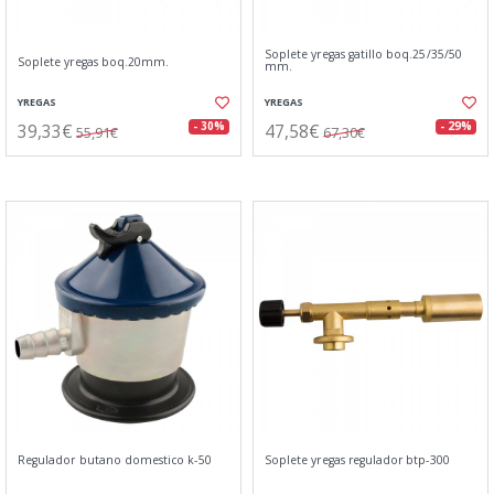
Soplete yregas gatillo boq.25/35/50
Soplete yregas boq.20mm.
mm.
YREGAS
YREGAS
39,33€
47,58€
- 30%
- 29%
55,91€
67,30€
Regulador butano domestico k-50
Soplete yregas regulador btp-300