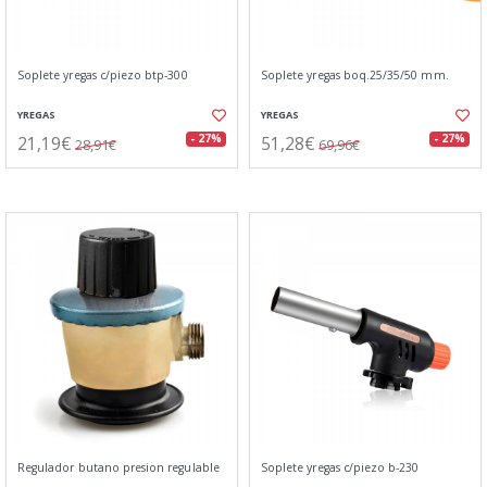
Soplete yregas c/piezo btp-300
Soplete yregas boq.25/35/50 mm.
YREGAS
YREGAS
21,19€
51,28€
- 27%
- 27%
28,91€
69,96€
Regulador butano presion regulable
Soplete yregas c/piezo b-230