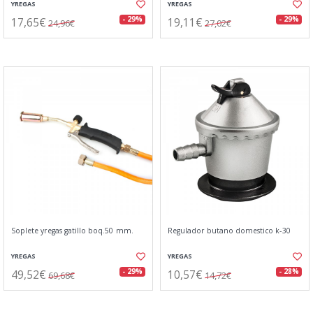
YREGAS
YREGAS
17,65€
19,11€
- 29%
- 29%
24,96€
27,02€
Soplete yregas gatillo boq.50 mm.
Regulador butano domestico k-30
YREGAS
YREGAS
49,52€
10,57€
- 29%
- 28%
69,68€
14,72€