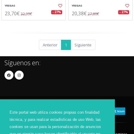
YREGAS
YREGAS
23,70€
20,38€
- 27%
- 27%
32,33€
27,80€
Anterior
1
Siguiente
Síguenos en:
Este portal web utiliza cookies propias con finalidad
técnica, y para realizar estadísticas de uso Web, las
cookies se usan para la personalización de anuncios
que en ningún caso hacen identificable al usuario no