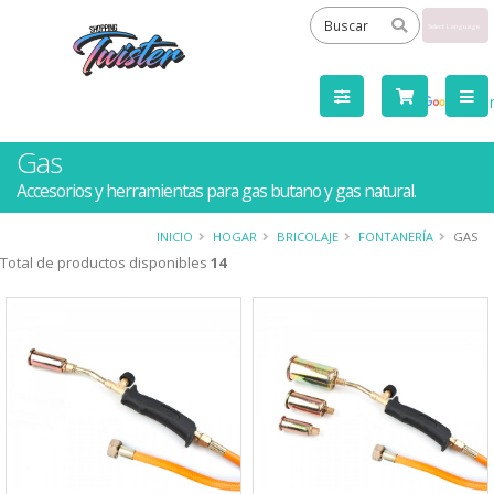
Powered
by
Tra
Gas
Accesorios y herramientas para gas butano y gas natural.
INICIO
HOGAR
BRICOLAJE
FONTANERÍA
GAS
Total de productos disponibles
14