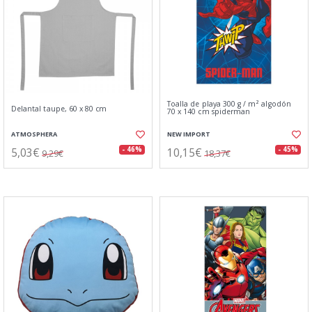
Toalla de playa 300 g / m² algodón
Delantal taupe, 60 x 80 cm
70 x 140 cm spiderman
ATMOSPHERA
NEW IMPORT
5,03€
10,15€
- 46%
- 45%
9,29€
18,37€