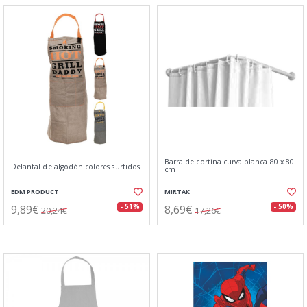
Barra de cortina curva blanca 80 x 80
Delantal de algodón colores surtidos
cm
EDM PRODUCT
MIRTAK
9,89€
8,69€
- 51%
- 50%
20,24€
17,26€