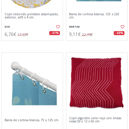
Cojín redondo poliéster estampado,
Barra de cortina blanca, 125 x 220
exterior, ø39 x 4 cm
cm
KSD
MIRTAK
6,76€
9,11€
- 61%
- 60%
17,32€
22,70€
Cojín algodón color rojo con lineas
Barra de cortina blanca, 75 x 125 cm
rosas 50 x 12 x 50 cm