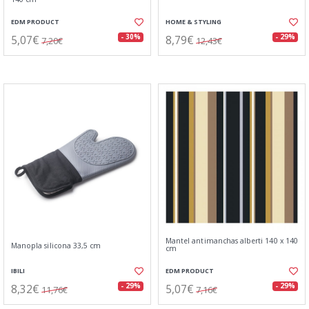
EDM PRODUCT
HOME & STYLING
5,07€
8,79€
- 30%
- 29%
7,20€
12,43€
Mantel antimanchas alberti 140 x 140
Manopla silicona 33,5 cm
cm
IBILI
EDM PRODUCT
8,32€
5,07€
- 29%
- 29%
11,76€
7,16€