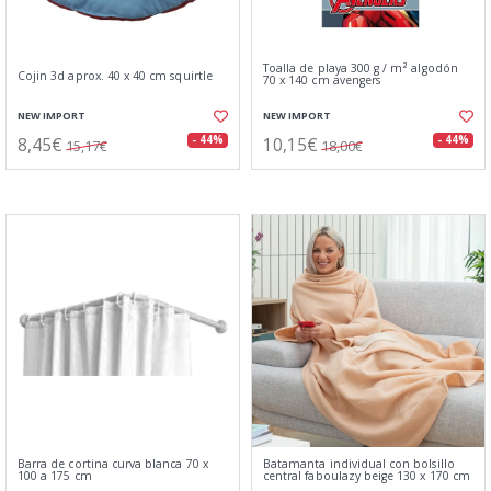
Toalla de playa 300 g / m² algodón
Cojin 3d aprox. 40 x 40 cm squirtle
70 x 140 cm avengers
NEW IMPORT
NEW IMPORT
8,45€
10,15€
- 44%
- 44%
15,17€
18,00€
Barra de cortina curva blanca 70 x
Batamanta individual con bolsillo
100 a 175 cm
central faboulazy beige 130 x 170 cm