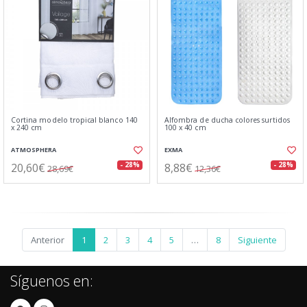
Cortina modelo tropical blanco 140
Alfombra de ducha colores surtidos
x 240 cm
100 x 40 cm
ATMOSPHERA
EXMA
20,60€
8,88€
- 28%
- 28%
28,69€
12,36€
Anterior
1
2
3
4
5
…
8
Siguiente
Síguenos en: