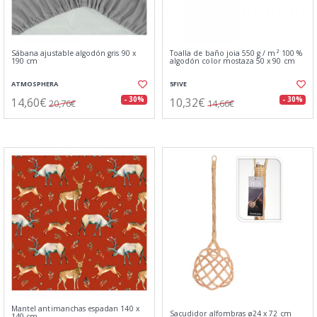
Sábana ajustable algodón gris 90 x
Toalla de baño joia 550 g / m² 100 %
190 cm
algodón color mostaza 50 x 90 cm
ATMOSPHERA
5FIVE
14,60€
10,32€
- 30%
- 30%
20,76€
14,66€
Mantel antimanchas espadan 140 x
Sacudidor alfombras ø24 x 72 cm
140 cm