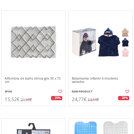
Alfombra de baño etnica gris 50 x 75
Batamanta infantil 6 modelos
cm
variados
5FIVE
EDM PRODUCT
15,52€
24,77€
- 29%
- 28%
21,90€
34,50€