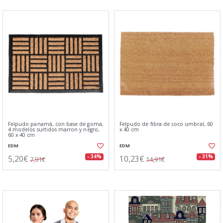
Felpudo panamá, con base de goma,
Felpudo de fibra de coco umbral, 60
4 modelos surtidos marron y negro,
x 40 cm
60 x 40 cm
EDM
EDM
5,20€
10,23€
- 34%
- 31%
7,91€
14,91€