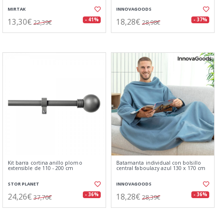
MIRTAK
INNOVAGOODS
13,30€
18,28€
- 41%
- 37%
22,39€
28,98€
Kit barra cortina anillo plomo
Batamanta individual con bolsillo
extensible de 110 - 200 cm
central faboulazy azul 130 x 170 cm
STOR PLANET
INNOVAGOODS
24,26€
18,28€
- 36%
- 36%
37,76€
28,39€