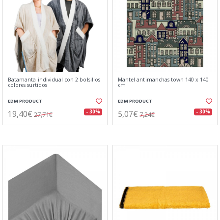
Batamanta individual con 2 bolsillos
Mantel antimanchas town 140 x 140
colores surtidos
cm
EDM PRODUCT
EDM PRODUCT
19,40€
5,07€
- 30%
- 30%
27,71€
7,24€