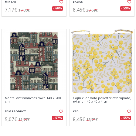
MIRTAK
BASICS
7,17€
8,45€
- 60%
- 59%
17,80€
20,69€
Mantel antimanchas town 140 x 200
Cojín cuadrado poliéster estampado,
cm
exterior, 40 x 40 x 4 cm
EDM PRODUCT
KSD
5,07€
8,45€
- 57%
- 55%
11,77€
18,73€