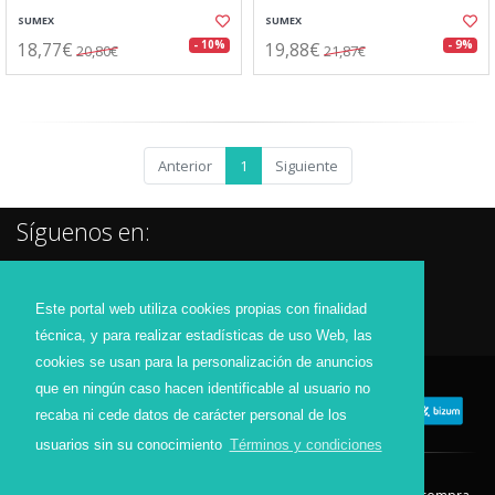
SUMEX
SUMEX
18,77€
19,88€
- 10%
- 9%
20,80€
21,87€
Anterior
1
Siguiente
Síguenos en:
Este portal web utiliza cookies propias con finalidad
técnica, y para realizar estadísticas de uso Web, las
cookies se usan para la personalización de anuncios
que en ningún caso hacen identificable al usuario no
recaba ni cede datos de carácter personal de los
usuarios sin su conocimiento
Términos y condiciones