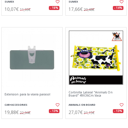
SUMEX
SUMEX
10,07€
17,66€
- 16%
- 14%
11,93€
20,48€
Cortinilla Lateral "Animals On
Extension para la visera parasol
Board" 49X36Cm.Vaca
CAR+ACCESORIES
ANIMALS ON BOARD
19,88€
27,07€
- 13%
- 13%
22,94€
31,15€