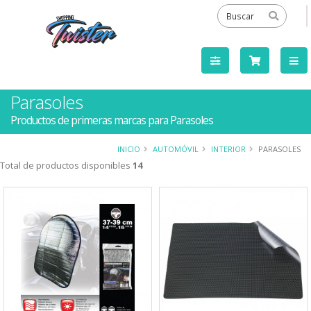
Parasoles
Productos de primeras marcas para Parasoles
INICIO
AUTOMÓVIL
INTERIOR
PARASOLES
Total de productos disponibles
14