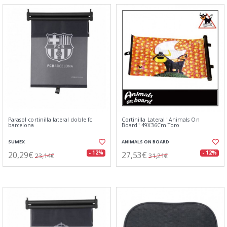
Parasol cortinilla lateral doble fc
Cortinilla Lateral "Animals On
barcelona
Board" 49X36Cm.Toro
SUMEX
ANIMALS ON BOARD
20,29€
27,53€
- 12%
- 12%
23,14€
31,21€