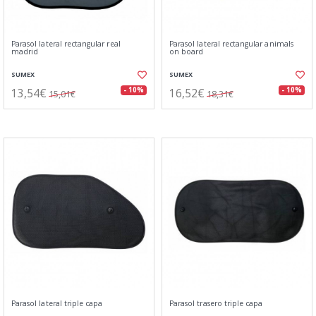
Parasol lateral rectangular real
Parasol lateral rectangular animals
madrid
on board
SUMEX
SUMEX
13,54€
16,52€
- 10%
- 10%
15,01€
18,31€
Parasol lateral triple capa
Parasol trasero triple capa