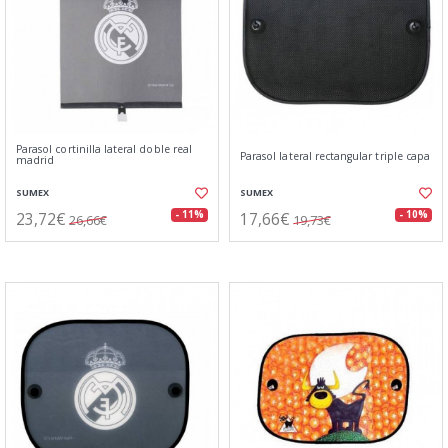
Parasol cortinilla lateral doble real
Parasol lateral rectangular triple capa
madrid
SUMEX
SUMEX
23,72€
17,66€
- 11%
- 10%
26,66€
19,73€