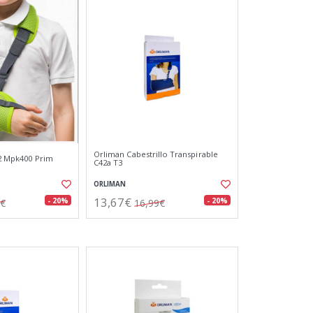
Orliman Cabestrillo Transpirable
 2 Mpk400 Prim
C42a T3
ORLIMAN
13,67€
- 20%
- 20%
4€
16,99€