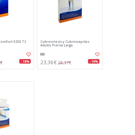
Comfort E250 T2
Cubreortesis y Cubrescayolas
Adulto Pierna Larga
ESI
23,36€
- 18%
- 18%
5€
28,37€