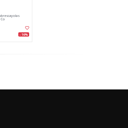
ubrescayolas
 Co
- 16%