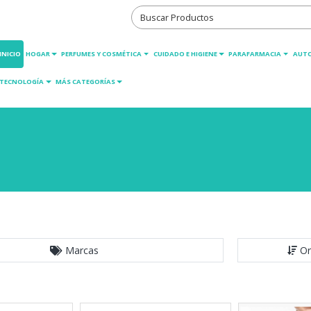
INICIO
HOGAR
PERFUMES Y COSMÉTICA
CUIDADO E HIGIENE
PARAFARMACIA
AUT
TECNOLOGÍA
MÁS CATEGORÍAS
Marcas
Or