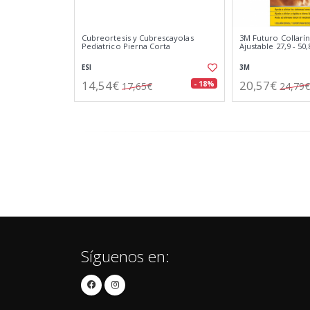
Cubreortesis y Cubrescayolas
3M Futuro Collarín
Pediatrico Pierna Corta
Ajustable 27,9 - 50
ESI
3M
14,54€
20,57€
- 18%
17,65€
24,79€
Síguenos en: