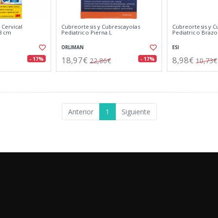
 Cervical
Cubreortesis y Cubrescayolas
Cubreortesis y C
,8 cm
Pediatrico Pierna L
Pediatrico Brazo
ORLIMAN
ESI
18,97€
8,98€
- 17%
- 17%
22,86€
10,73€
Anterior
1
Siguiente