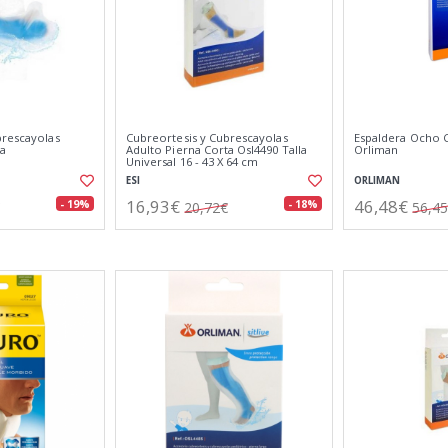
brescayolas
Cubreortesis y Cubrescayolas
Espaldera Ocho 
La
Adulto Pierna Corta Osl4490 Talla
Orliman
Universal 16 - 43 X 64 cm
ESI
ORLIMAN
16,93€
46,48€
- 19%
- 18%
20,72€
56,4