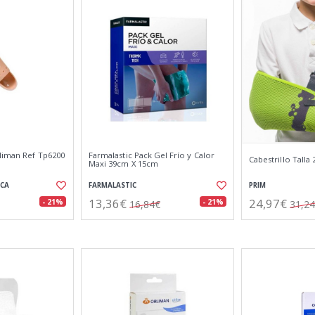
rliman Ref Tp6200
Farmalastic Pack Gel Frío y Calor
Cabestrillo Talla
Maxi 39cm X 15cm
ICA
FARMALASTIC
PRIM
13,36€
24,97€
- 21%
- 21%
16,84€
31,2