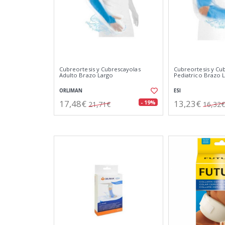
Cubreortesis y Cubrescayolas
Cubreortesis y Cu
Adulto Brazo Largo
Pediatrico Brazo 
ORLIMAN
ESI
17,48€
13,23€
- 19%
21,71€
16,32€