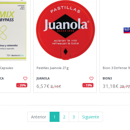
 Capsulas
Pastillas Juanola 27 g
Bion 3 Defense 
ICA
JUANOLA
BION3
6,57€
31,18€
- 20%
- 19%
8,16€
38,7
Anterior
1
2
3
Siguiente