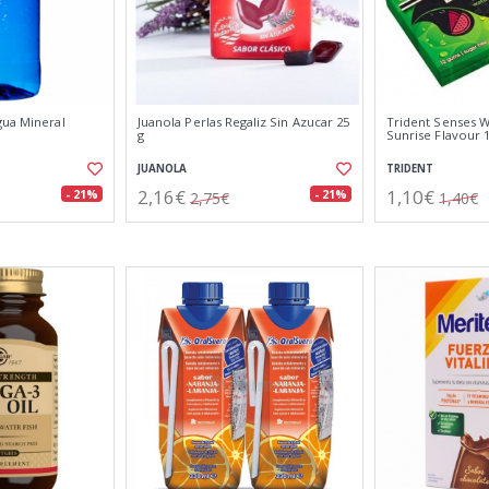
gua Mineral
Juanola Perlas Regaliz Sin Azucar 25
Trident Senses 
g
Sunrise Flavour 
JUANOLA
TRIDENT
2,16€
1,10€
- 21%
- 21%
2,75€
1,40€