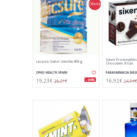
Oferta
Siken Proteinafibr
Lacsure Sabor Vainilla 800 g
Chocolate 8 Uds
OPKO HEALTH SPAIN
PARAFARMACIA BÁS
19,23€
16,92€
- 34%
29,21€
24,04€