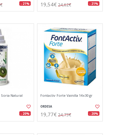
19,54€
- 21%
- 21%
2€
24,62€
 Soria Natural
Fontactiv Forte Vainilla 14x30 gr
ORDESA
19,77€
- 20%
- 20%
24,73€