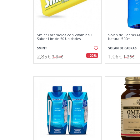
Smint Caramelos con Vitamina C
Solán de Cabras A
Sabor Limón 50 Unidades
Natural 500ml
SMINT
SOLAN DE CABRAS
2,85€
1,06€
- 22%
3,64€
1,35€