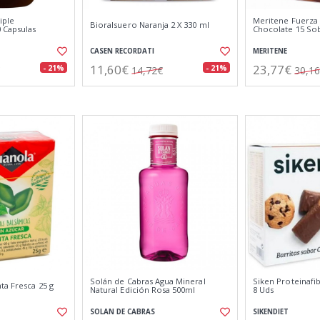
iple
Meritene Fuerza 
Bioralsuero Naranja 2 X 330 ml
 Capsulas
Chocolate 15 So
CASEN RECORDATI
MERITENE
11,60€
23,77€
- 21%
- 21%
14,72€
30,1
Solán de Cabras Agua Mineral
Siken Proteinafi
ta Fresca 25 g
Natural Edición Rosa 500ml
8 Uds
SOLAN DE CABRAS
SIKENDIET