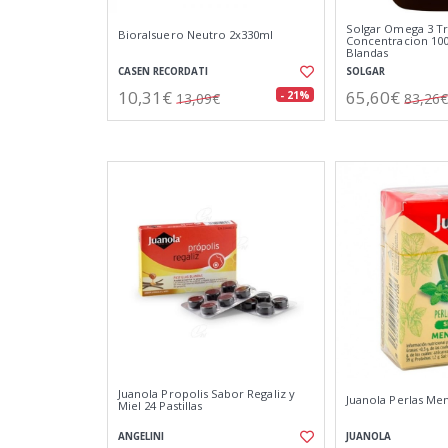
Solgar Omega 3 Tr
Bioralsuero Neutro 2x330ml
Concentracion 100
Blandas
CASEN RECORDATI
SOLGAR
10,31€
65,60€
- 21%
13,09€
83,26€
Juanola Propolis Sabor Regaliz y
Juanola Perlas Men
Miel 24 Pastillas
ANGELINI
JUANOLA