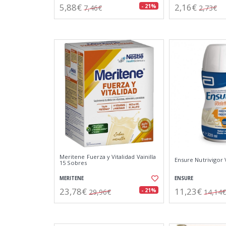
5,88€
2,16€
- 21%
7,46€
2,73€
Meritene Fuerza y Vitalidad Vainilla
Ensure Nutrivigor 
15 Sobres
MERITENE
ENSURE
23,78€
11,23€
- 21%
29,96€
14,14€