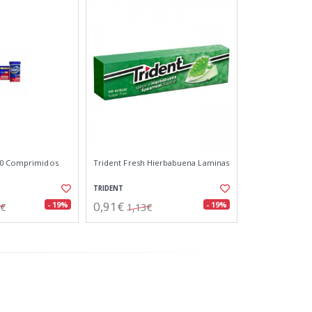
90 Comprimidos
Trident Fresh Hierbabuena Laminas
TRIDENT
0,91€
- 19%
- 19%
2€
1,13€