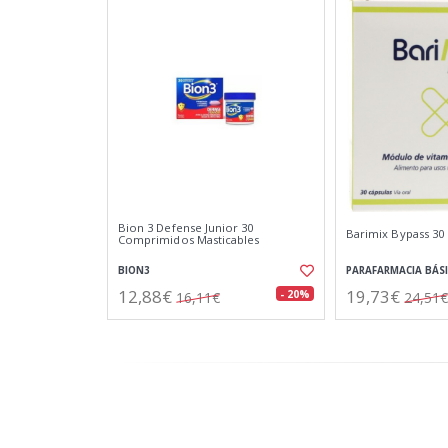
Bion 3 Defense Junior 30
Barimix Bypass 30
Comprimidos Masticables
BION3
PARAFARMACIA BÁS
12,88€
19,73€
- 20%
16,11€
24,51€