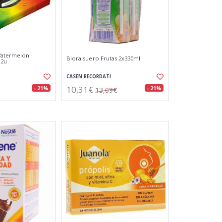
Watermelon
Bioralsuero Frutas 2x330ml
12u
CASEN RECORDATI
10,31€
- 21%
- 21%
13,09€