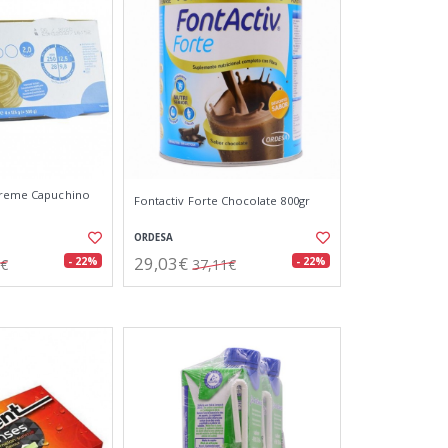
 Creme Capuchino
Fontactiv Forte Chocolate 800gr
ORDESA
29,03€
- 22%
- 22%
3€
37,11€