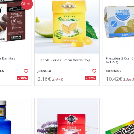
Oferta
a Barritas
Fresubin 2 Kcal
Juanola Perlas Limon Verde 25 g
4x125 g
ICA
JUANOLA
FRESENIUS
2,16€
10,42€
- 30%
- 22%
2,77€
13,3