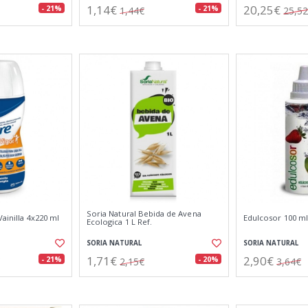
1,14€
20,25€
- 21%
- 21%
1,44€
25,5
Soria Natural Bebida de Avena
Vainilla 4x220 ml
Edulcosor 100 ml
Ecologica 1 L Ref.
SORIA NATURAL
SORIA NATURAL
1,71€
2,90€
- 21%
- 20%
2,15€
3,64€