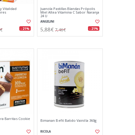
y Vitalidad
Juanola Pastillas Blandas Própolis
bres
Miel Altea Vitamina C Sabor Naranja
24 U
ANGELINI
5,88€
- 21%
- 21%
6€
7,46€
bra Barritas Cookie
Bimanan Befit Batido Vainilla 360g
RICOLA