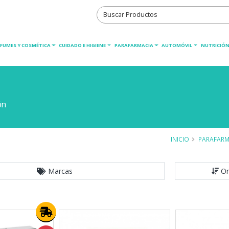
RFUMES Y COSMÉTICA
CUIDADO E HIGIENE
PARAFARMACIA
AUTOMÓVIL
NUTRICIÓN
ón
INICIO
PARAFARM
Marcas
Or