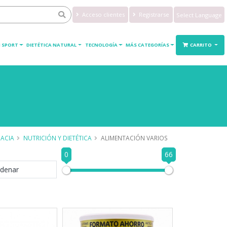
Acceso clientes
Registrarse
Powered by
Translate
 SPORT
DIETÉTICA NATURAL
TECNOLOGÍA
MÁS CATEGORÍAS
CARRITO
ACIA
NUTRICIÓN Y DIETÉTICA
ALIMENTACIÓN VARIOS
0
66
denar