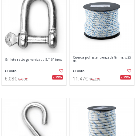
Cuerda poliester trenzada 8mm. x 25
Grillete recto galvanizado 5/16" inox.
m.
STOKER
STOKER
6,08€
11,47€
- 29%
- 29%
8,60€
16,22€