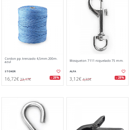
Cordon pp.trenzado 4,5mm.200m.
Mosqueton 7111 niquelado 75 mm.
azul
STOKER
ALFA
16,72€
3,12€
- 28%
- 28%
23,17€
4,32€