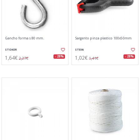
Gancho forma s 80 mm.
Sargento pinza plastico 100x50mm
STOKER
STEIN
1,64€
1,02€
- 28%
- 28%
2,27€
1,41€