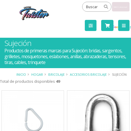
Powered
by
Tra
Sujeción
Productos de primeras marcas para Sujeción: bridas, sargentos,
grilletes, mosquetones, eslabones, anillas, abrazaderas, tensores,
tiras, cables, trinquete
INICIO
HOGAR
BRICOLAJE
ACCESORIOS BRICOLAJE
SUJECIÓN
Total de productos disponibles
49