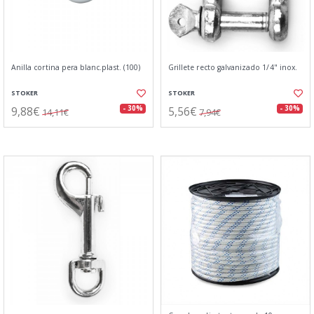
Anilla cortina pera blanc.plast. (100)
Grillete recto galvanizado 1/4" inox.
STOKER
STOKER
9,88€
5,56€
- 30%
- 30%
14,11€
7,94€