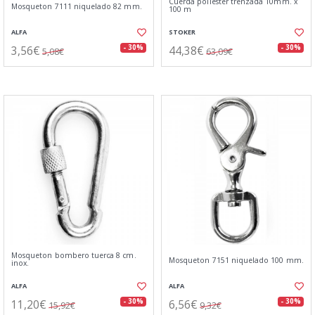
Cuerda poliester trenzada 10mm. x
Mosqueton 7111 niquelado 82 mm.
100 m
ALFA
STOKER
3,56€
44,38€
- 30%
- 30%
5,08€
63,09€
Mosqueton bombero tuerca 8 cm.
Mosqueton 7151 niquelado 100 mm.
inox.
ALFA
ALFA
11,20€
6,56€
- 30%
- 30%
15,92€
9,32€