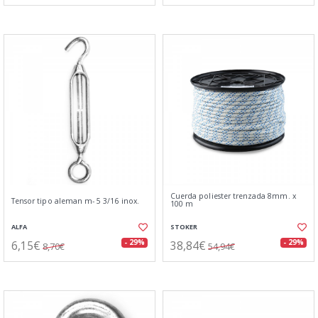
Cuerda poliester trenzada 8mm. x
Tensor tipo aleman m- 5 3/16 inox.
100 m
ALFA
STOKER
6,15€
38,84€
- 29%
- 29%
8,70€
54,94€