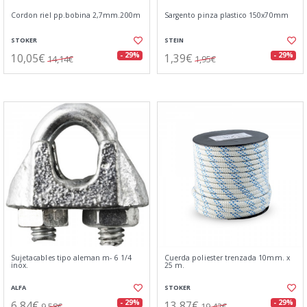
Cordon riel pp.bobina 2,7mm.200m
Sargento pinza plastico 150x70mm
STOKER
STEIN
10,05€
1,39€
- 29%
- 29%
14,14€
1,95€
Sujetacables tipo aleman m- 6 1/4
Cuerda poliester trenzada 10mm. x
inox.
25 m.
ALFA
STOKER
6,84€
13,87€
- 29%
- 29%
9,58€
19,42€