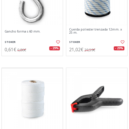
Cuerda poliester trenzada 12mm. x
Gancho forma s 60 mm.
25 m.
STOKER
STOKER
0,61€
21,02€
- 29%
- 29%
0,86€
29,59€