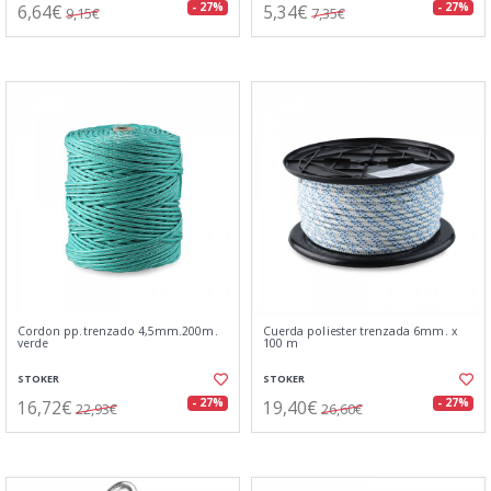
6,64€
5,34€
- 27%
- 27%
9,15€
7,35€
Cordon pp.trenzado 4,5mm.200m.
Cuerda poliester trenzada 6mm. x
verde
100 m
STOKER
STOKER
16,72€
19,40€
- 27%
- 27%
22,93€
26,60€