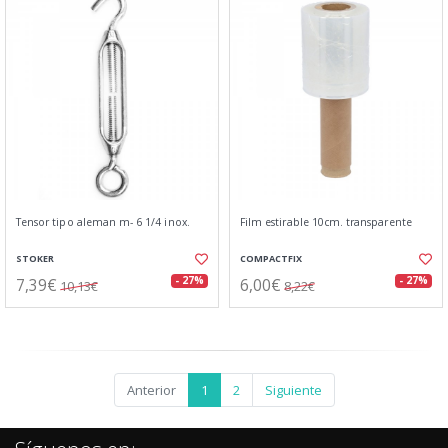
Tensor tipo aleman m- 6 1/4 inox.
Film estirable 10cm. transparente
STOKER
COMPACTFIX
7,39€
6,00€
- 27%
- 27%
10,13€
8,22€
Anterior
1
2
Siguiente