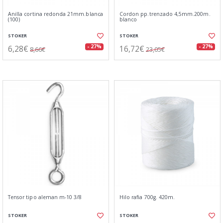
Anilla cortina redonda 21mm.blanca
Cordon pp.trenzado 4,5mm.200m.
(100)
blanco
STOKER
STOKER
6,28€
16,72€
- 27%
- 27%
8,66€
23,05€
Tensor tipo aleman m-10 3/8
Hilo rafia 700g. 420m.
STOKER
STOKER