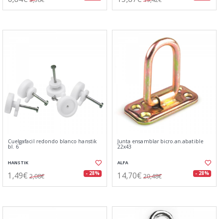
Cuelgafacil redondo blanco hanstik
Junta ensamblar bicro.an.abatible
bl. 6
22x43
HANSTIK
ALFA
1,49€
14,70€
- 28%
- 28%
2,08€
20,48€