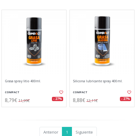
Grasa spray litio 400ml.
Silicona lubricante spray 400ml.
COMPACT
COMPACT
8,79€
8,88€
- 27%
- 27%
11,99€
12,11€
Anterior
1
Siguiente