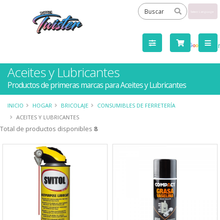
Powered
by
Tra
Aceites y Lubricantes
Productos de primeras marcas para Aceites y Lubricantes
INICIO
HOGAR
BRICOLAJE
CONSUMIBLES DE FERRETERÍA
ACEITES Y LUBRICANTES
Total de productos disponibles
8