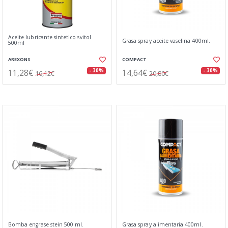
Aceite lubricante sintetico svitol
Grasa spray aceite vaselina 400ml.
500ml
AREXONS
COMPACT
11,28€
14,64€
- 30%
- 30%
16,12€
20,80€
Bomba engrase stein 500 ml.
Grasa spray alimentaria 400ml.