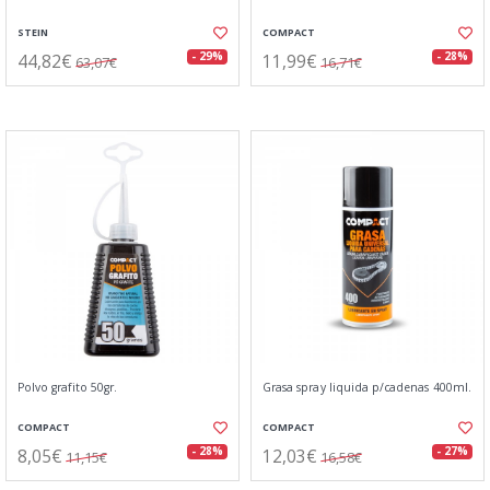
STEIN
COMPACT
44,82€
11,99€
- 29%
- 28%
63,07€
16,71€
Polvo grafito 50gr.
Grasa spray liquida p/cadenas 400ml.
COMPACT
COMPACT
8,05€
12,03€
- 28%
- 27%
11,15€
16,58€