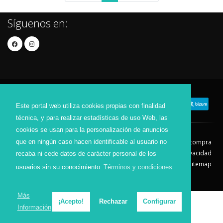
Síguenos en:
Este portal web utiliza cookies propias con finalidad
técnica, y para realizar estadísticas de uso Web, las
cookies se usan para la personalización de anuncios
que en ningún caso hacen identificable al usuario no
Contacto
Aviso Legal
Condiciones de compra
Política de envíos
Política de devolución
Política de Privacidad
recaba ni cede datos de carácter personal de los
Política de Cookies
Sitemap
usuarios sin su conocimiento
Términos y condiciones
© 2026 - Todos los derechos reservados.
Más
¡Acepto!
Rechazar
Configurar
Información