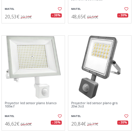
MATEL
MATEL
20,53€
48,65€
- 30%
- 30%
29,33€
69,50€
Proyector led sensor plano blanco
Proyector led sensor plano gris
100w.f
20w.3cct
MATEL
MATEL
46,62€
20,84€
- 30%
- 30%
66,60€
29,77€