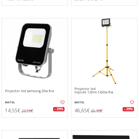
Proyector led
Proyector led samsung 20w.fria
tripode 1,8mt.1x50w.fria
MATEL
MATEL
14,55€
46,65€
- 29%
- 29%
20,58€
65,98€