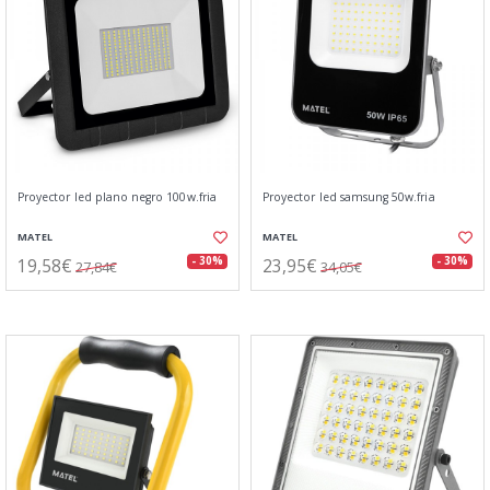
Proyector led plano negro 100w.fria
Proyector led samsung 50w.fria
MATEL
MATEL
19,58€
23,95€
- 30%
- 30%
27,84€
34,05€