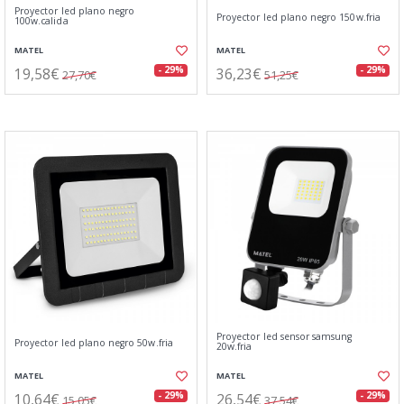
Proyector led plano negro
Proyector led plano negro 150w.fria
100w.calida
MATEL
MATEL
19,58€
36,23€
- 29%
- 29%
27,70€
51,25€
Proyector led sensor samsung
Proyector led plano negro 50w.fria
20w.fria
MATEL
MATEL
10,64€
26,54€
- 29%
- 29%
15,05€
37,54€