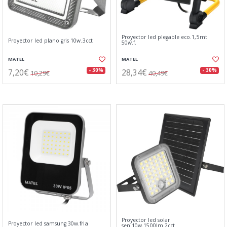
Proyector led plegable eco.1,5mt
Proyector led plano gris 10w.3cct
50w.f.
MATEL
MATEL
7,20€
28,34€
- 30%
- 30%
10,29€
40,49€
Proyector led solar
Proyector led samsung 30w.fria
sen.10w.1500lm.2cct