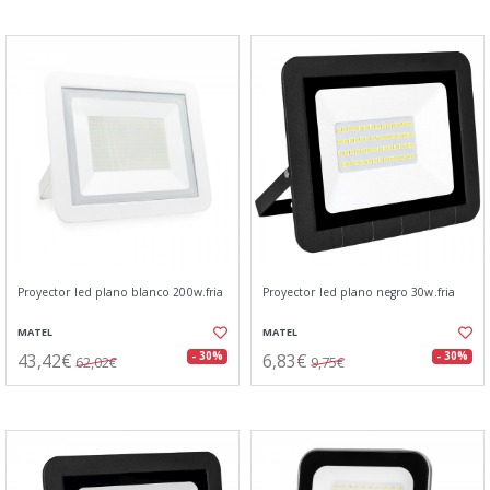
Proyector led plano blanco 200w.fria
Proyector led plano negro 30w.fria
MATEL
MATEL
43,42€
6,83€
- 30%
- 30%
62,02€
9,75€