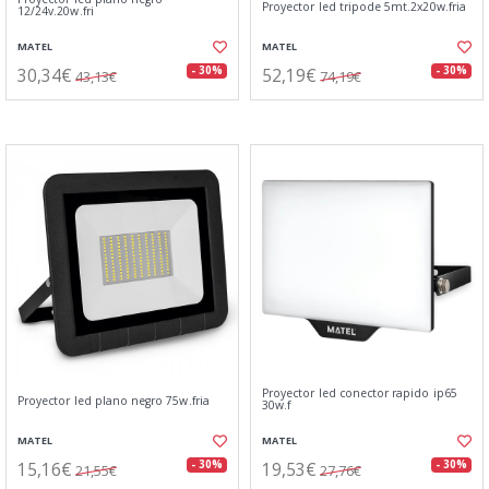
Proyector led tripode 5mt.2x20w.fria
12/24v.20w.fri
MATEL
MATEL
30,34€
52,19€
- 30%
- 30%
43,13€
74,19€
Proyector led conector rapido ip65
Proyector led plano negro 75w.fria
30w.f
MATEL
MATEL
15,16€
19,53€
- 30%
- 30%
21,55€
27,76€