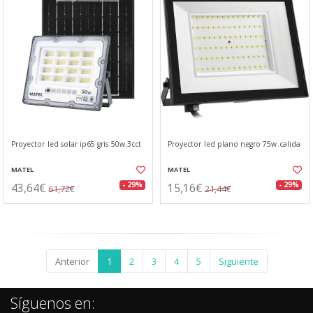
Proyector led solar ip65 gris 50w.3cct
Proyector led plano negro 75w.calida
MATEL
MATEL
43,64€
15,16€
- 29%
- 29%
61,72€
21,44€
Anterior
1
2
3
4
5
Siguiente
Síguenos en: