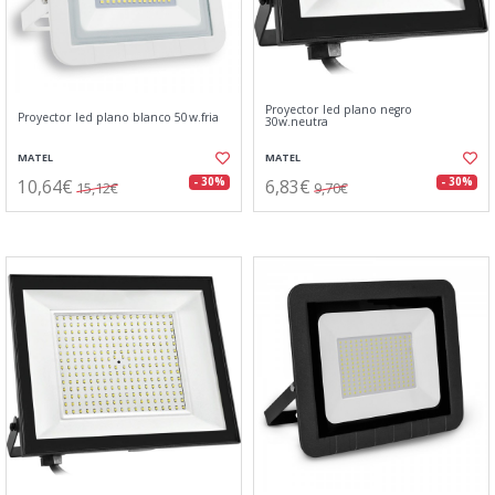
Proyector led plano negro
Proyector led plano blanco 50w.fria
30w.neutra
MATEL
MATEL
10,64€
6,83€
- 30%
- 30%
15,12€
9,70€