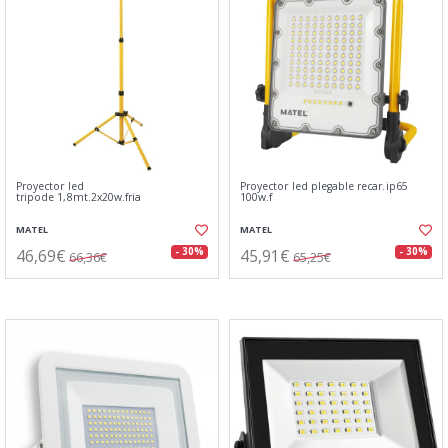
Proyector led
Proyector led plegable recar.ip65
tripode 1,8mt.2x20w.fria
100w.f
MATEL
MATEL
46,69€
45,91€
- 30%
- 30%
66,36€
65,25€