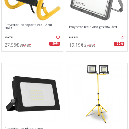
Proyector led soporte eco.1,5mt
Proyector led plano gris 50w.3cct
30w.f.
MATEL
MATEL
27,56€
19,19€
- 30%
- 30%
39,18€
27,28€
Proyector led plano negro