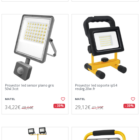
Proyector led sensor plano gris
Proyector led soporte ip54
50w.3cct
recarg.20w.fr
MATEL
MATEL
34,22€
29,12€
- 30%
- 30%
48,64€
41,39€